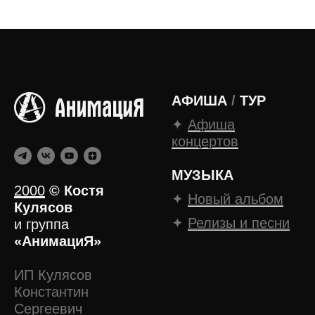
АФИША
/
ТУР
✦
Афиша
концертов
МУЗЫКА
2000
©
Костя
✦
Новый альбом
Кулясов
✦
Релизы и песни
и группа
«АнимациЯ»
ИП Кулясов
Константин
Сергеевич