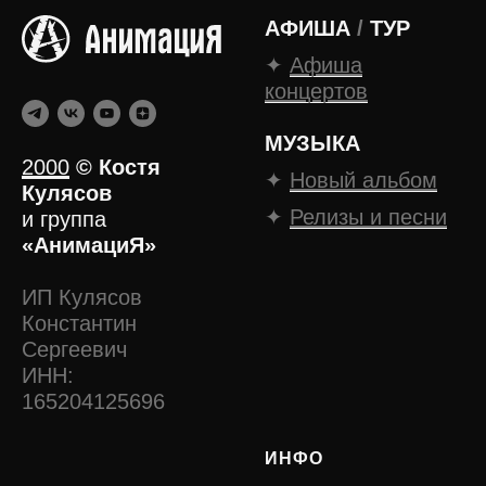
АФИША
/
ТУР
✦
Афиша
концертов
МУЗЫКА
2000
©
Костя
✦
Новый альбом
Кулясов
✦
Релизы и песни
и группа
«АнимациЯ»
ИП Кулясов
Константин
Сергеевич
ИНН:
165204125696
ИНФО