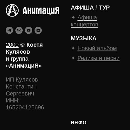
АФИША
/
ТУР
✦
Афиша
концертов
МУЗЫКА
2000
©
Костя
✦
Новый альбом
Кулясов
✦
Релизы и песни
и группа
«АнимациЯ»
ИП Кулясов
Константин
Сергеевич
ИНН:
165204125696
ИНФО