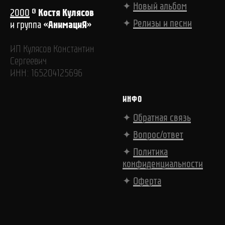
✦
Новый альбом
©
Костя Кулясов
2000
✦
Релизы и песни
«АнимациЯ»
и группа
ИП Кулясов Константин
Сергеевич
ИНН: 165204125696
ИНФО
✦
Обратная связь
✦
Вопрос/ответ
✦
Политика
конфиденциальности
✦
Оферта